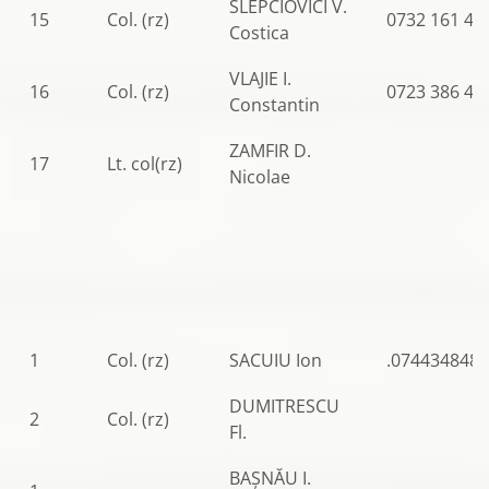
SLEPCIOVICI V.
15
Col. (rz)
0732 161 43
Costica
VLAJIE I.
16
Col. (rz)
0723 386 43
Constantin
ZAMFIR D.
17
Lt. col(rz)
Nicolae
1
Col. (rz)
SACUIU Ion
.0744348483
DUMITRESCU
2
Col. (rz)
Fl.
BAȘNĂU I.