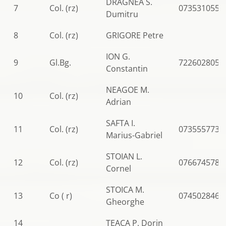
DRAGNEA S.
7
Col. (rz)
0735310556
Dumitru
8
Col. (rz)
GRIGORE Petre
ION G.
9
Gl.Bg.
722602805
Constantin
NEAGOE M.
10
Col. (rz)
Adrian
SAFTA I.
11
Col. (rz)
0735557738
Marius-Gabriel
STOIAN L.
12
Col. (rz)
0766745786
Cornel
STOICA M.
13
Co ( r)
0745028469
Gheorghe
14
TEACA P. Dorin