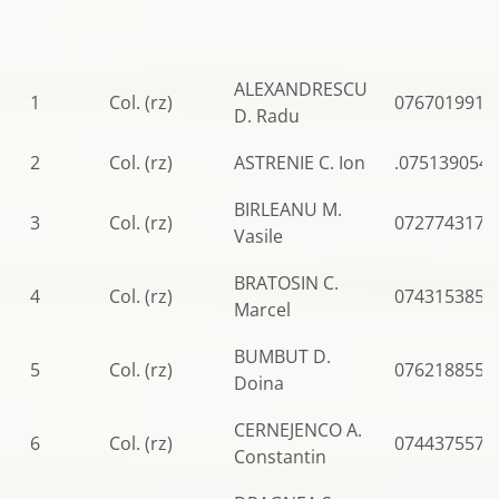
ALEXANDRESCU
1
Col. (rz)
0767019919
D. Radu
2
Col. (rz)
ASTRENIE C. Ion
.075139054
BIRLEANU M.
3
Col. (rz)
0727743177
Vasile
BRATOSIN C.
4
Col. (rz)
0743153852
Marcel
BUMBUT D.
5
Col. (rz)
0762188556
Doina
CERNEJENCO A.
6
Col. (rz)
0744375570
Constantin