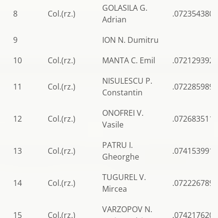
GOLASILA G.
8
Col.(rz.)
.0723543807
Adrian
9
ION N. Dumitru
10
Col.(rz.)
MANTA C. Emil
.0721293920
NISULESCU P.
11
Col.(rz.)
.0722859893
Constantin
ONOFREI V.
12
Col.(rz.)
.0726835110
Vasile
PATRU I.
13
Col.(rz.)
.0741539910
Gheorghe
TUGUREL V.
14
Col.(rz.)
.0722267897
Mircea
VARZOPOV N.
15
Col.(rz.)
.0742176204