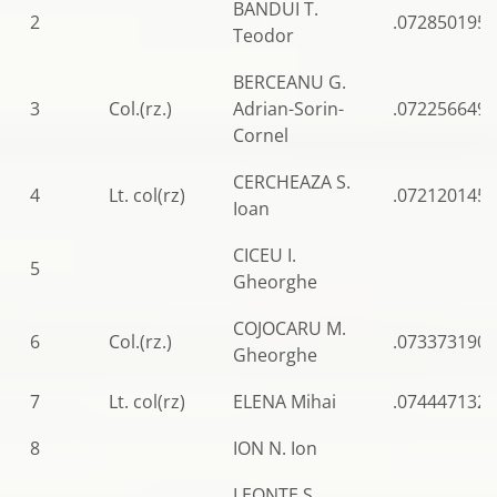
BANDUI T.
2
.0728501952
Teodor
BERCEANU G.
3
Col.(rz.)
Adrian-Sorin-
.0722566499
Cornel
CERCHEAZA S.
4
Lt. col(rz)
.0721201457
Ioan
CICEU I.
5
Gheorghe
COJOCARU M.
6
Col.(rz.)
.073373190
Gheorghe
7
Lt. col(rz)
ELENA Mihai
.0744471326
8
ION N. Ion
LEONTE S.