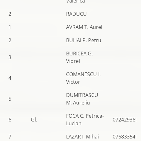
Valerica
2
RADUCU
1
AVRAM T. Aurel
2
BUHAI P. Petru
BURICEA G.
3
Viorel
COMANESCU I.
4
Victor
DUMITRASCU
5
M. Aureliu
FOCA C. Petrica-
6
Gl.
.0724293696
Lucian
7
LAZAR I. Mihai
.0768335463