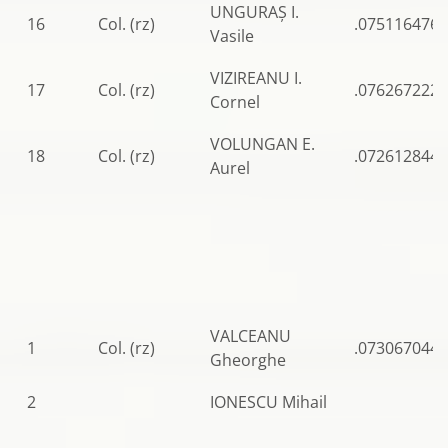
UNGURAȘ I.
16
Col. (rz)
.0751164767
Vasile
VIZIREANU I.
17
Col. (rz)
.0762672221
Cornel
VOLUNGAN E.
18
Col. (rz)
.0726128444
Aurel
VALCEANU
1
Col. (rz)
.0730670448
Gheorghe
2
IONESCU Mihail