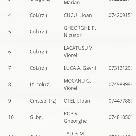
Marian
4
Col.(rz.)
CUCU I. Ioan
.0742091570
GHEORGHE P.
5
Col.(rz.)
Nicusor
LACATUSU V.
6
Col.(rz.)
Viorel
7
Col.(rz.)
LUCA A. Gavril
.0731212921
MOCANU G.
8
Lt. col(rz)
.0749899985
Viorel
9
Cms.sef (rz)
OTEL I. Ioan
.0744778899
POP V.
10
Gl.bg.
.0748105078
Gheorghe
TALOS M.