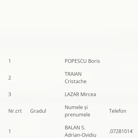
1
POPESCU Boris
TRAIAN
2
Cristache
3
LAZAR Mircea
Numele şi
Nr.crt
Gradul
Telefon
prenumele
BALAN S.
1
.0728101415
Adrian-Ovidiu