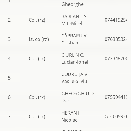
1
Gheorghe
BĂBEANU S.
2
Col. (rz)
.0744192545
Miti-Mirel
CĂPRARU V.
3
Lt. col(rz)
.0768853246
Cristian
CIURLIN C.
4
Col. (rz)
.0723487005
Lucian-Ionel
CODRUȚĂ V.
5
Vasile-Silviu
GHEORGHIU D.
6
Col. (rz)
.0755944138
Dan
HERAN I.
7
Col. (rz)
0733.059.09
Nicolae