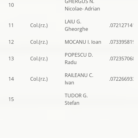
GHERGUS N.
10
Nicolae- Adrian
LAIU G.
11
Col.(rz.)
.0721271411
Gheorghe
12
Col.(rz.)
MOCANU I. Ioan
.0733958199
POPESCU D.
13
Col.(rz.)
.0723570685
Radu
RAILEANU C.
14
Col.(rz.)
.0722669339
Ivan
TUDOR G.
15
Stefan