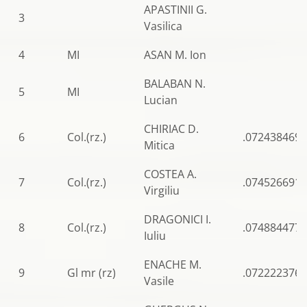
APASTINII G.
3
Vasilica
4
MI
ASAN M. Ion
BALABAN N.
5
MI
Lucian
CHIRIAC D.
6
Col.(rz.)
.0724384694
Mitica
COSTEA A.
7
Col.(rz.)
.0745266916
Virgiliu
DRAGONICI I.
8
Col.(rz.)
.0748844770
Iuliu
ENACHE M.
9
Gl mr (rz)
.0722223769
Vasile