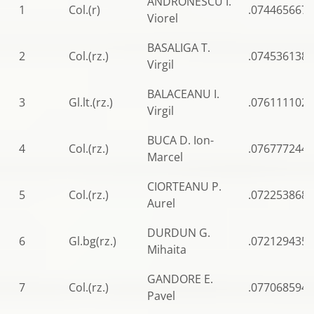
ANDRONESCU I.
1
Col.(r)
.0744656677
Viorel
BASALIGA T.
2
Col.(rz.)
.0745361381
Virgil
BALACEANU I.
3
Gl.lt.(rz.)
.0761111024
Virgil
BUCA D. Ion-
4
Col.(rz.)
.0767772441
Marcel
CIORTEANU P.
5
Col.(rz.)
.0722538689
Aurel
DURDUN G.
6
Gl.bg(rz.)
.0721294358
Mihaita
GANDORE E.
7
Col.(rz.)
.0770685941
Pavel