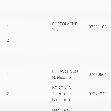
POSTOLACHE
1
.0726110667
Sava
2
BELIAVCENCO
1
.0748066478
N. Nicolae
BODONI A.
2
Tiberiu-
.0727484453
Laurentiu
DANILA G.