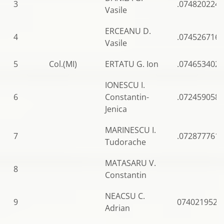
3
.0748202240
Vasile
ERCEANU D.
4
.0745267160
Vasile
5
Col.(MI)
ERTATU G. Ion
.0746534028
IONESCU I.
6
Constantin-
.0724590583
Jenica
MARINESCU I.
7
.0728777610
Tudorache
MATASARU V.
8
Constantin
NEACSU C.
9
0740219528
Adrian