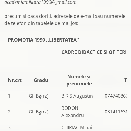
academiamilitara1990@gmail.com
precum si daca doriti, adresele de e-mail sau numerele
de telefon din tabelele de mai jos:
PROMOTIA 1990 ,,LIBERTATEA''
CADRE DIDACTICE SI OFITERI E
Numele şi
Nr.crt
Gradul
Te
prenumele
1
Gl. Bg(rz)
BIRIS Augustin
.0747408671
BODONI
2
Gl. Bg(rz)
.0314116380
Alexandru
3
CHIRIAC Mihai