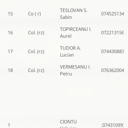
TESLOVAN S.
15
Co ( r)
0745251342
Sabin
TOPIRCEANU I.
16
Col. (rz)
0722131566
Aurel
TUDOR A.
17
Col. (rz)
0744308833
Lucian
VERMESANU I.
18
Col. (rz)
0763620041
Petru
CIONTU
1
.0743109938