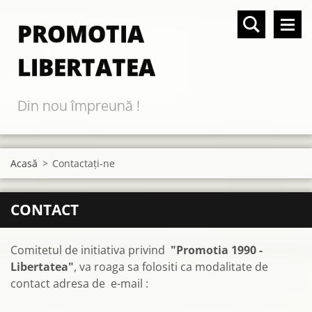
PROMOTIA
LIBERTATEA
Din nou împreună !
Acasă
>
Contactaţi-ne
CONTACT
Comitetul de initiativa privind
"Promotia 1990 -
Libertatea"
, va roaga sa folositi ca modalitate de
contact adresa de e-mail :