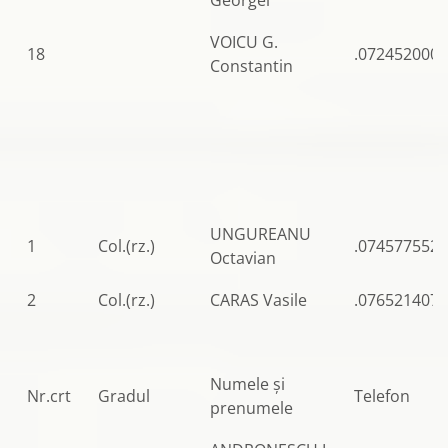
Georgel
VOICU G.
18
.0724520004
Constantin
UNGUREANU
1
Col.(rz.)
.0745775522
Octavian
2
Col.(rz.)
CARAS Vasile
.0765214077
Numele şi
Nr.crt
Gradul
Telefon
prenumele