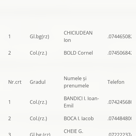
CHICIUDEAN
1
Gl.bg(rz)
.0744650828
Ion
2
Col.(rz.)
BOLD Cornel
.0745068427
Numele şi
Nr.crt
Gradul
Telefon
prenumele
BANDICI I. Ioan-
1
Col.(rz.)
.0742456802
Emil
2
Col.(rz.)
BOCA I. Iacob
.0744848007
CHEIE G.
3
Gl.bg.(rz)
.0722223746