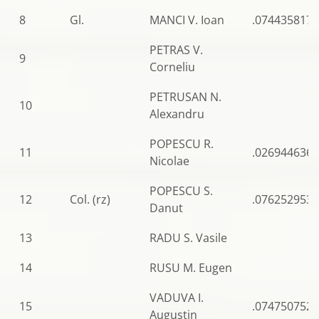
8
Gl.
MANCI V. Ioan
.0744358176
PETRAS V.
9
Corneliu
PETRUSAN N.
10
Alexandru
POPESCU R.
11
.0269446367
Nicolae
POPESCU S.
12
Col. (rz)
.0762529535
Danut
13
RADU S. Vasile
14
RUSU M. Eugen
VADUVA I.
15
.0747507522
Augustin