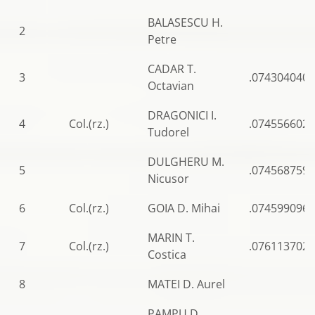
BALASESCU H.
2
Petre
CADAR T.
3
.0743040406
Octavian
DRAGONICI I.
4
Col.(rz.)
.0745566022
Tudorel
DULGHERU M.
5
.0745687597
Nicusor
6
Col.(rz.)
GOIA D. Mihai
.0745990962
MARIN T.
7
Col.(rz.)
.0761137027
Costica
8
MATEI D. Aurel
PAMPU D.