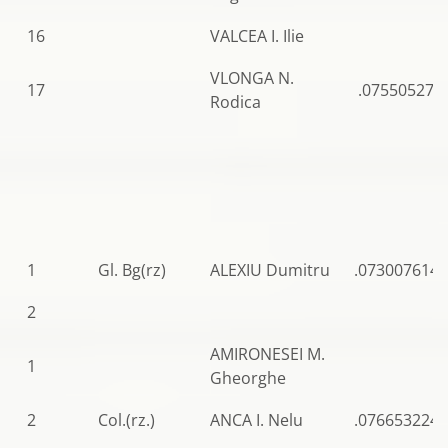
16
VALCEA I. Ilie
VLONGA N.
17
.075505272
Rodica
1
Gl. Bg(rz)
ALEXIU Dumitru
.0730076144
2
AMIRONESEI M.
1
Gheorghe
2
Col.(rz.)
ANCA I. Nelu
.0766532243