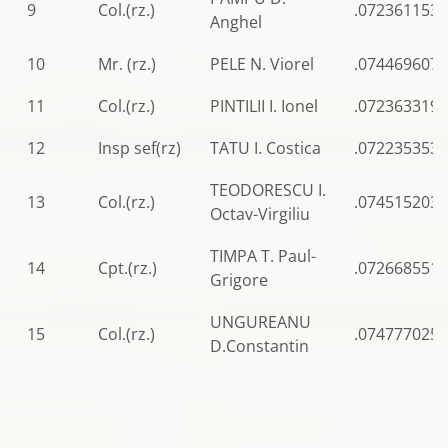
9
Col.(rz.)
.0723611538
Anghel
10
Mr. (rz.)
PELE N. Viorel
.0744696070
11
Col.(rz.)
PINTILII I. Ionel
.072363319
12
Insp sef(rz)
TATU I. Costica
.0722353539
TEODORESCU I.
13
Col.(rz.)
.0745152031
Octav-Virgiliu
TIMPA T. Paul-
14
Cpt.(rz.)
.0726685511
Grigore
UNGUREANU
15
Col.(rz.)
.0747770253
D.Constantin