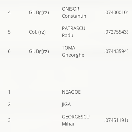
ONISOR
4
Gl. Bg(rz)
.0740001010
Constantin
PATRASCU
5
Col. (rz)
.0727554336
Radu
TOMA
6
Gl. Bg(rz)
.0744359475
Gheorghe
1
NEAGOE
2
JIGA
GEORGESCU
3
.0745119163
Mihai