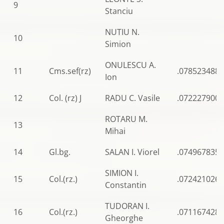
9
Stanciu
NUTIU N.
10
Simion
ONULESCU A.
11
Cms.sef(rz)
.0785234888
Ion
12
Col. (rz) J
RADU C. Vasile
.0722279009
ROTARU M.
13
Mihai
14
Gl.bg.
SALAN I. Viorel
.0749678353
SIMION I.
15
Col.(rz.)
.0724210262
Constantin
TUDORAN I.
16
Col.(rz.)
.0711674287
Gheorghe