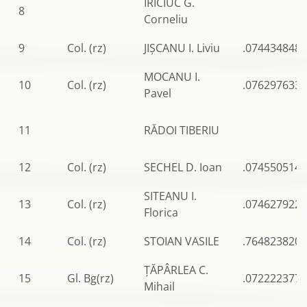
IRICIUC G.
8
Corneliu
9
Col. (rz)
JIȘCANU I. Liviu
.0744348483
MOCANU I.
10
Col. (rz)
.0762976338
Pavel
11
RĂDOI TIBERIU
12
Col. (rz)
SECHEL D. Ioan
.0745505148
SITEANU I.
13
Col. (rz)
.0746279225
Florica
14
Col. (rz)
STOIAN VASILE
.764823820
ȚĂPÂRLEA C.
15
Gl. Bg(rz)
.0722223775
Mihail