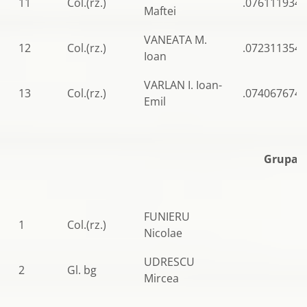
11
Col.(rz.)
.0761119347
Maftei
VANEATA M.
12
Col.(rz.)
.0723113542
Ioan
VARLAN I. Ioan-
13
Col.(rz.)
.0740676741
Emil
Grupa A
FUNIERU
1
Col.(rz.)
Nicolae
UDRESCU
2
Gl. bg
Mircea