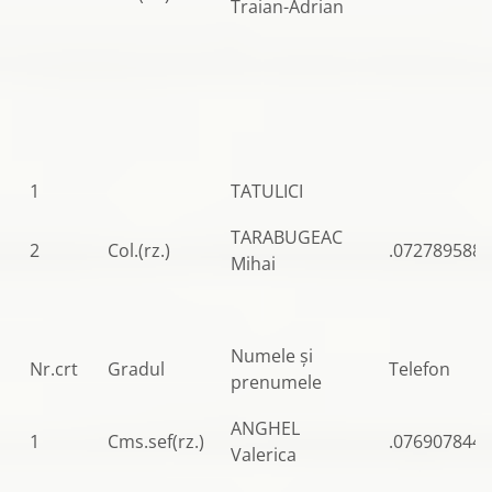
Traian-Adrian
1
TATULICI
TARABUGEAC
2
Col.(rz.)
.0727895888
Mihai
Numele şi
Nr.crt
Gradul
Telefon
prenumele
ANGHEL
1
Cms.sef(rz.)
.0769078445
Valerica