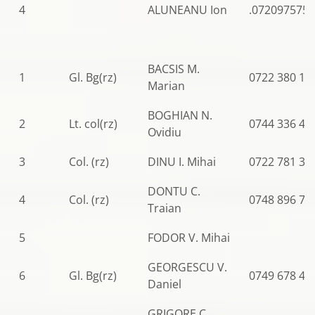
4
ALUNEANU Ion
.0720975759
BACSIS M.
1
Gl. Bg(rz)
0722 380 11
Marian
BOGHIAN N.
2
Lt. col(rz)
0744 336 49
Ovidiu
3
Col. (rz)
DINU I. Mihai
0722 781 33
DONTU C.
4
Col. (rz)
0748 896 71
Traian
5
FODOR V. Mihai
GEORGESCU V.
6
Gl. Bg(rz)
0749 678 44
Daniel
GRIGORE C.