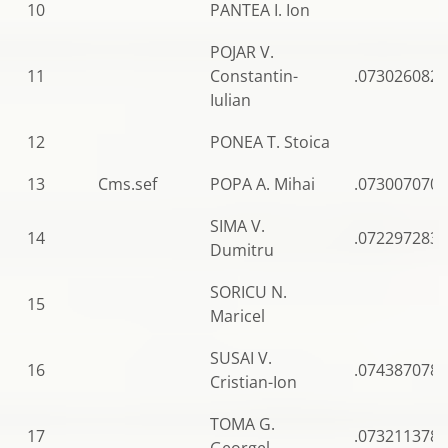
10
PANTEA I. Ion
POJAR V.
11
Constantin-
.0730260829
Iulian
12
PONEA T. Stoica
13
Cms.sef
POPA A. Mihai
.0730070707
SIMA V.
14
.0722972836
Dumitru
SORICU N.
15
Maricel
SUSAI V.
16
.0743870784
Cristian-Ion
TOMA G.
17
.0732113786