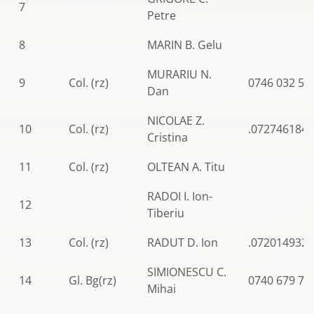
7
Petre
8
MARIN B. Gelu
MURARIU N.
9
Col. (rz)
0746 032 59
Dan
NICOLAE Z.
10
Col. (rz)
.0727461844
Cristina
11
Col. (rz)
OLTEAN A. Titu
RADOI I. Ion-
12
Tiberiu
13
Col. (rz)
RADUT D. Ion
.0720149327
SIMIONESCU C.
14
Gl. Bg(rz)
0740 679 79
Mihai